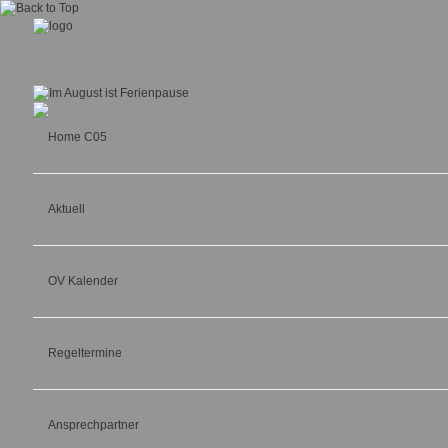
Home C05
Aktuell
OV Kalender
Regeltermine
Ansprechpartner