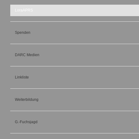
LoraAPRS
Spenden
DARC Medien
Linkliste
Weiterbildung
G.-Fuchsjagd