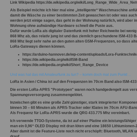
Link Wikipedia
https://de.wikipedia.org/wiki/Long_Range_Wide_Area_Ne
Als Beispiel möchte ich hier mal eine „intelligente“ Waschmaschine anführ
damit die Wäsche zu einer bestimmten Zeit gewaschen ist oder was a
werden jetzt einige sagen, das geht in der Wohnung natürlich, wird abe
Wohnung ohne aufwändige Hardware schnell die Puste aus.
Dafür wurde LoRa als digitaler Datenfunk mit hoher Reichweite bei wenig
868 Mhz ab, das relativ jung ist und das ziemlich geschundene ISM-433 Ba
868 Mhz liegt sehr nahe an den guten alten GSM-Frequenzen, so dass al
LoRa-Gateways dienen können.
https://arduino-hannover.de/wp-content/uploads/Lora-Funktechnik
https://de.wikipedia.org/wiki/ISM-Band
https://de.wikipedia.org/wiki/Short_Range_Device
Und was hat das mit Amateurfunk zu tun? – komm doch mal zum Punkt ...
LoRa in Asien / China ist auf den Frequenzen im 70cm Band also ISM-433
Die ersten LoRa-APRS "Prototypen" waren noch handgedengelt aus vers
Spannungsversorgung zusammengelötet.
Inzwischen gibt es eine große Zahl günstiger, stark integrierter Kompone
binnen 30 – 60 Minuten als APRS-Tracker oder IGates im 70cm AFU-Band
Als Frequenz für LoRa-APRS wurde die QRG 433.775 Mhz vereinbart.
Ich verwende TTGO-Systeme, da ist auf einer Platine ein leistungsfähige
man ein 0,96“ OLED Display mit dran löten und eine 18650 Lithiumionen
Aber damit ist die Feature-Liste noch nicht erschöpft: Bluetooth, WLAN
drauf.