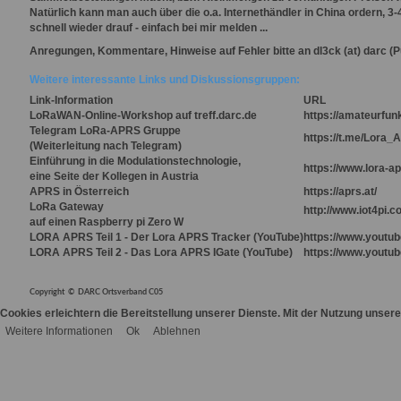
Natürlich kann man auch über die o.a. Internethändler in China ordern, 
schnell wieder drauf - einfach bei mir melden ...
Anregungen, Kommentare, Hinweise auf Fehler bitte an
dl3ck
(at)
darc
(P
Weitere interessante Links und Diskussionsgruppen:
Link-Information
URL
LoRaWAN-Online-Workshop auf treff.darc.de
https://amateurfun
Telegram LoRa-APRS Gruppe
https://t.me/Lora
(Weiterleitung nach Telegram)
Einführung in die Modulationstechnologie,
https://www.lora-ap
eine Seite der Kollegen in Austria
APRS in Österreich
https://aprs.at/
LoRa Gateway
http://www.iot4pi.c
auf einen Raspberry pi Zero W
LORA APRS Teil 1 - Der Lora APRS Tracker (YouTube)
https://www.youtu
LORA APRS Teil 2 - Das Lora APRS IGate (YouTube)
https://www.yout
Copyright © DARC Ortsverband C05
Cookies erleichtern die Bereitstellung unserer Dienste. Mit der Nutzung unser
Weitere Informationen
Ok
Ablehnen