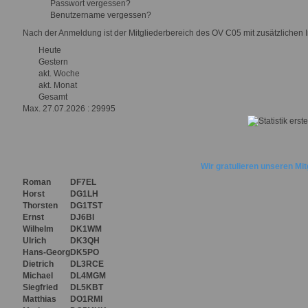
Passwort vergessen?
Benutzername vergessen?
Nach der Anmeldung ist der Mitgliederbereich des OV C05 mit zusätzlichen I
Heute
Gestern
akt. Woche
akt. Monat
Gesamt
Max.
27.07.2026 : 29995
Wir gratulieren unseren Mi
Roman
DF7EL
Horst
DG1LH
Thorsten
DG1TST
Ernst
DJ6BI
Wilhelm
DK1WM
Ulrich
DK3QH
Hans-Georg
DK5PO
Dietrich
DL3RCE
Michael
DL4MGM
Siegfried
DL5KBT
Matthias
DO1RMI