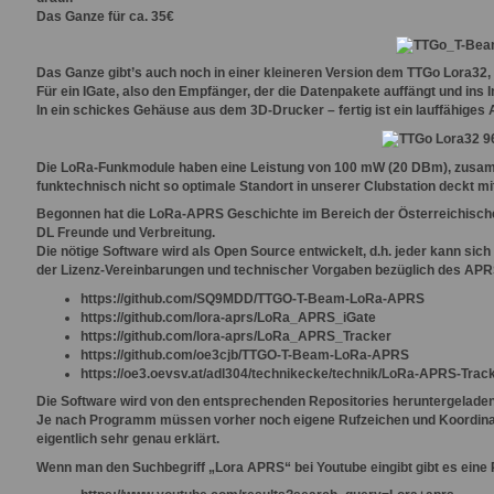
Das Ganze für ca. 35€
Das Ganze gibt’s auch noch in einer kleineren Version dem TTGo Lora32,
Für ein IGate, also den Empfänger, der die Datenpakete auffängt und ins In
In ein schickes Gehäuse aus dem 3D-Drucker – fertig ist ein lauffähige
Die LoRa-Funkmodule haben eine Leistung von 100 mW (20 DBm), zusammen
funktechnisch nicht so optimale Standort in unserer Clubstation deckt mi
Begonnen hat die LoRa-APRS Geschichte im Bereich der Österreichisch
DL Freunde und Verbreitung.
Die nötige Software wird als Open Source entwickelt, d.h. jeder kann s
der Lizenz-Vereinbarungen und technischer Vorgaben bezüglich des APR
https://github.com/SQ9MDD/TTGO-T-Beam-LoRa-APRS
https://github.com/lora-aprs/LoRa_APRS_iGate
https://github.com/lora-aprs/LoRa_APRS_Tracker
https://github.com/oe3cjb/TTGO-T-Beam-LoRa-APRS
https://oe3.oevsv.at/adl304/technikecke/technik/LoRa-APRS-Track
Die Software wird von den entsprechenden Repositories heruntergeladen
Je nach Programm müssen vorher noch eigene Rufzeichen und Koordinaten
eigentlich sehr genau erklärt.
Wenn man den Suchbegriff „Lora APRS“ bei Youtube eingibt gibt es eine 