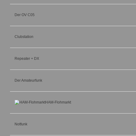
Der OV C05
Clubstation
Repeater + DX
Der Amateurfunk
HAM-Flohmarkt
Notfunk