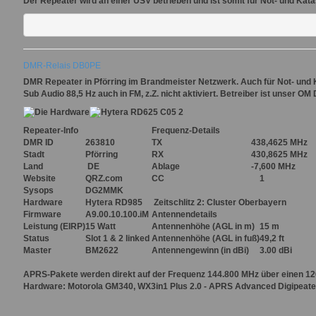
Der Repeater wird an einer USV betrieben und ist somit für Not- und Kat
DMR-Relais DB0PE
DMR Repeater in Pförring im Brandmeister Netzwerk. Auch für Not- und
Sub Audio 88,5 Hz auch in FM, z.Z. nicht aktiviert. Betreiber ist unser OM
Repeater-Info
Frequenz-Details
DMR ID
263810
TX
438,4625 MHz
Stadt
Pförring
RX
430,8625 MHz
Land
DE
Ablage
-7,600 MHz
Website
QRZ.com
CC
1
Sysops
DG2MMK
Hardware
Hytera RD985
Zeitschlitz 2:
Cluster Oberbayern
Firmware
A9.00.10.100.iM
Antennendetails
Leistung
(EIRP)
15 Watt
Antennenhöhe
(AGL in m)
15 m
Status
Slot 1 & 2 linked
Antennenhöhe
(AGL in fuß)
49,2 ft
Master
BM2622
Antennengewinn
(in dBi)
3.00 dBi
APRS
-Pakete werden direkt auf der Frequenz 144.800 MHz über einen 1
Hardware: Motorola GM340, WX3in1 Plus 2.0 - APRS Advanced Digipeater