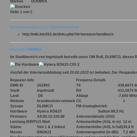
Markus
DO5MKK
Seite 1 von 2
Benutzerhandbuch zur Digitalfunktechnik
http://wiki.bm262.de/doku.php?id=benutzerhandbuch
Repeater
DM
Ø
ING
Im Stadtbereich von Ingolstadt betreibt unser OM Rolf,
DL6MCO
, diesen 
Ausfall der Internetanbindung seit 20.02.2023 ist behoben. Der Reapeater 
Repeater-Info
Frequenz-Details
DMR ID
262893
TX
438,6875 
Stadt
Ingolstadt
RX
431,0875 
Land
DE
Ablage
-7,600 MHz
Website
brandmeister.network
CC
1
Sysops
DL6MCO
FM-Analogbetrieb
Hardware
Hytera RD625
Subton 88,5 Hz
Firmware
A9.00.10.100.iM
Antennendetails
(X50)
Leistung
(EIRP)
15 Watt
Antennenhöhe
(AGL in m)
12 m
Status
Slot 1 & 2 linked
Antennenhöhe
(AGL in fuß)
39,4 ft
Master
BM2622
Antennengewinn
(in dBi)
7,2 dBi