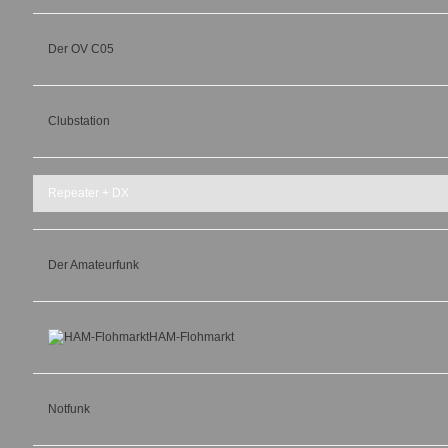
Der OV C05
Clubstation
Repeater + DX
Der Amateurfunk
HAM-Flohmarkt
Notfunk