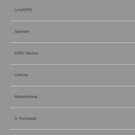
LoraAPRS
Spenden
DARC Medien
Linkliste
Weiterbildung
G.-Fuchsjagd