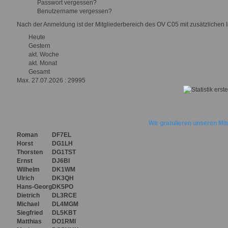
Passwort vergessen?
Benutzername vergessen?
Nach der Anmeldung ist der Mitgliederbereich des OV C05 mit zusätzlichen I
Heute
Gestern
akt. Woche
akt. Monat
Gesamt
Max.
27.07.2026 : 29995
Wir gratulieren unseren Mi
Roman
DF7EL
Horst
DG1LH
Thorsten
DG1TST
Ernst
DJ6BI
Wilhelm
DK1WM
Ulrich
DK3QH
Hans-Georg
DK5PO
Dietrich
DL3RCE
Michael
DL4MGM
Siegfried
DL5KBT
Matthias
DO1RMI