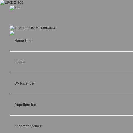
Home C05
Aktuell
OV Kalender
Regeltermine
Ansprechpartner